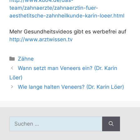
http://www.ku64.de/das-
team/zahnaerzte/zahnaerztin-fuer-
aesthetitsche-zahnheilkunde-karin-loeer.html
Mehr Gesundheitsvideos gibt es werbefrei auf
http://www.arztwissen.tv
Kategorien
Zähne
Wann setzt man Veneers ein? (Dr. Karin
Löer)
Wie lange halten Veneers? (Dr. Karin Löer)
Suchen
nach: