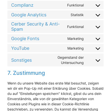
to
Complianz
Funktional
Consent
service
to
wistia
Google Analytics
Statistik
Consent
service
to
complianz
Cerber Security & Anti-
Funktional
service
Spam
Consent
google-
to
analytics
Google Fonts
Marketing
service
Consent
cerber-
to
YouTube
Marketing
security-
Consent
service
&-
to
google-
Gegenstand der
Sonstiges
anti-
service
fonts
Consent
Untersuchung
spam
youtube
to
7. Zustimmung
service
sonstiges
Wenn du unsere Website das erste Mal besuchst, zeigen
wir dir ein Pop-Up mit einer Erklärung über Cookies. Sobald
du auf "Einstellungen speichern" klickst, gibst du uns dein
Einverständnis, alle von dir gewählten Kategorien von
Cookies und Plugins wie in dieser Cookie-Richtlinie
beschrieben, zu verwenden. Du kannst die Verwendung