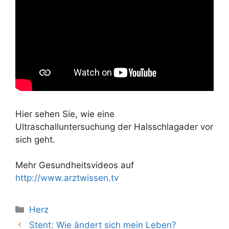
Hier sehen Sie, wie eine
Ultraschalluntersuchung der Halsschlagader vor
sich geht.
Mehr Gesundheitsvideos auf
http://www.arztwissen.tv
Kategorien
Herz
Stent: Wie ändert sich mein Leben?